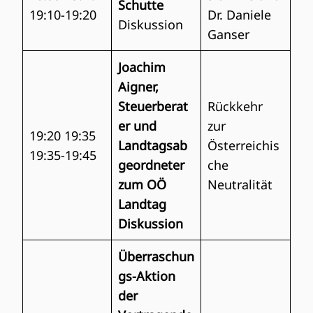
Schutte
19:10-19:20
Dr. Daniele
Diskussion
Ganser
Joachim
Aigner,
Steuerberat
Rückkehr
er und
zur
19:20 19:35
Landtagsab
Österreichis
19:35-19:45
geordneter
che
zum OÖ
Neutralität
Landtag
Diskussion
Überraschun
gs-Aktion
der