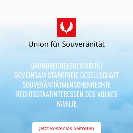
Union für Souveränität
GRUNDRECHTE
SOLIDARITÄT
GEMEINSAM STARK
FREIE GESELLSCHAFT
SOUVERÄNITÄT
MENSCHENRECHTE
RECHTSSTAAT
INTERESSEN DES VOLKES
FAMILIE
Jetzt kostenlos beitreten