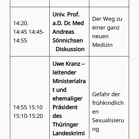
Univ.
Prof.
Der Weg zu
14:20.
a.D. Dr. Med
einer ganz
14:45 14:45-
Andreas
neuen
14:55
Sönnichsen
Medizin
Diskussion
Uwe Kranz –
leitender
Ministerialra
t und
Gefahr der
ehemaliger
frühkindlich
14:55 15:10
Präsident
en
15:10-15:20
des
Sexualisieru
Thüringer
ng
Landeskrimi