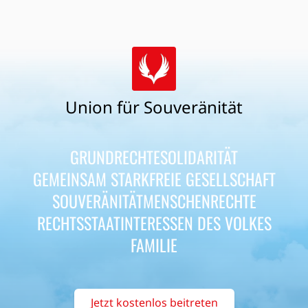
Union für Souveränität
GRUNDRECHTE
SOLIDARITÄT
GEMEINSAM STARK
FREIE GESELLSCHAFT
SOUVERÄNITÄT
MENSCHENRECHTE
RECHTSSTAAT
INTERESSEN DES VOLKES
FAMILIE
Jetzt kostenlos beitreten