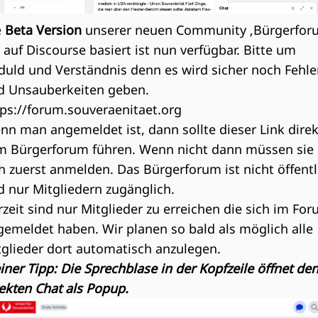
e
Beta Version
unserer neuen Community ‚Bürgerfor
 auf Discourse basiert ist nun verfügbar. Bitte um
duld und Verständnis denn es wird sicher noch Fehle
d Unsauberkeiten geben.
tps://forum.souveraenitaet.org
nn man angemeldet ist, dann sollte dieser Link direk
m Bürgerforum führen. Wenn nicht dann müssen sie
h zuerst anmelden. Das Bürgerforum ist nicht öffentl
d nur Mitgliedern zugänglich.
zeit sind nur Mitglieder zu erreichen die sich im Fo
gemeldet haben. Wir planen so bald als möglich alle
tglieder dort automatisch anzulegen.
iner Tipp: Die Sprechblase in der Kopfzeile öffnet de
ekten Chat als Popup.