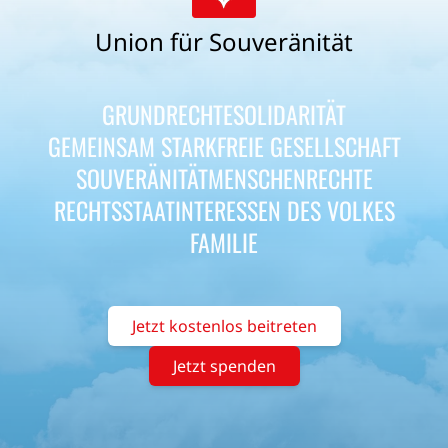
Union für Souveränität
GRUNDRECHTE
SOLIDARITÄT
GEMEINSAM STARK
FREIE GESELLSCHAFT
SOUVERÄNITÄT
MENSCHENRECHTE
RECHTSSTAAT
INTERESSEN DES VOLKES
FAMILIE
Jetzt kostenlos beitreten
Jetzt spenden