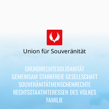
Union für Souveränität
GRUNDRECHTE
SOLIDARITÄT
GEMEINSAM STARK
FREIE GESELLSCHAFT
SOUVERÄNITÄT
MENSCHENRECHTE
RECHTSSTAAT
INTERESSEN DES VOLKES
FAMILIE