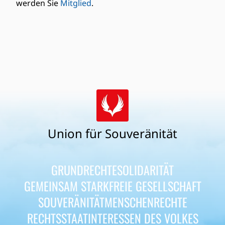
werden Sie
Mitglied
.
Union für Souveränität
GRUNDRECHTE
SOLIDARITÄT
GEMEINSAM STARK
FREIE GESELLSCHAFT
SOUVERÄNITÄT
MENSCHENRECHTE
RECHTSSTAAT
INTERESSEN DES VOLKES